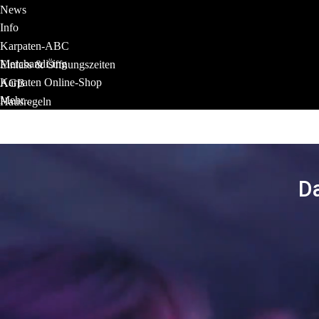
News
Info
Karpaten-ABC
Merchandising
Einlass & Öffnungszeiten
Karpaten Online-Shop
AGB
Mehr...
Hausregeln
Infos & FAQ
Lost and Found
Da