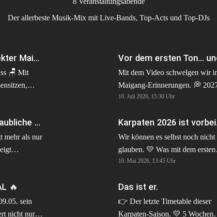
 8 Veranstaltungsabende 
 Der allerbeste Musik-Mix mit Live-Bands, Top-Acts und Top-DJs 
So sieht ein perfekter Maigang aus. 🍻🎉
s 🪑 Mit
Mit dem Video schwelgen wir i
nsitzen,
Maigang-Erinnerungen. 💭 2027
10. Juli 2026, 15:30
Uhr
immung
schreiben wir gemeinsam das
Essen & kühle
nächste Kapitel: 65 Jahre Karpa
Was für eine unglaubliche Saison 2026 ❤️‍🔥
 feiern,
🥳 Ein Jubiläum, das wir mit eu
 gute Zeit
gebührend feiern wollen und ihr
t mehr als nur
Wir können es selbst noch nicht
 Uhr 21:30
dürft euch auf die ein oder ande
eigt
glauben. 💛 Was mit dem ersten
h die weiteren
Überraschung freuen. ✨ Die
10. Mai 2026, 13:45
Uhr
nen und
Abend angefangen hat, wurde
 Partyabend
Vorfreude ist riesig und das mer
als vergessen
wieder zu 6 Wochen voller
L 🔥
wir auch: Die Maigang-Tickets 
Das ist er.
n
Erinnerungen, Musik,
arpaten
2027 werden bereits richtig gut
egendären
Freundschaften und Nächten, di
09.05. sein
👉 Der letzte Timetable dieser
en aus:
gebucht. Wer mit seinen Freund
angen
viel zu schnell vorbeigingen. Danke
ert nicht nur
Karpaten-Saison. 💛 5 Wochen