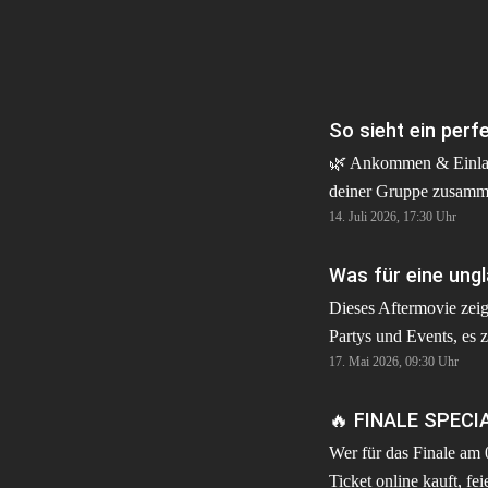
🌿 Ankommen & Einlas
deiner Gruppe zusamme
14. Juli 2026, 17:30
Uhr
quatschen und die St
genießen 🍔 Leckeres 
Getränke 🎶 Gemeinsam
singen und einfach eine
Dieses Aftermovie zeig
haben 💃 Und wenn die
Partys und Events, es z
Uhr schlägt, öffnen sic
17. Mai 2026, 09:30
Uhr
Erinnerungen, Emotio
Areas, dann startet der
Momente, die wir niem
erst so richtig! 🔥 Genau diese
🔥 FINALE SPECIA
werden. Von den erste
Mischung macht den K
Sonnenstrahlen beim l
Wer für das Finale am 
Maigang seit Jahrzehnt
Maigang 🌞🍻 bis zu l
Ticket online kauft, fei