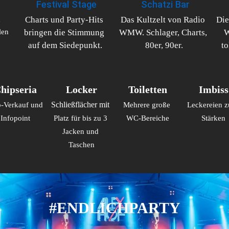
Festival Stage
Schatzi Bar
ch wäre diese
#karpatenfinale #juliansommer
worden, was
 
Charts und Party-Hits 
Das Kultzelt von Radio 
Die
#noelholler
en 
bringen die Stimmung 
WMW. Schlager, Charts, 
W
auf dem Siedepunkt.
80er, 90er.
t
soren &
r euren
n und dafür,
sliche Saison
hipseria
Locker
Toiletten
Imbiss
r
-Verkauf und 
Schließflächer mit 
Mehrere große 
Leckereien z
al. 2026 war
Infopoint
Platz für bis zu 3 
WC-Bereiche
Stärken
Jacken und 
Maigang
Taschen
ltlich. 🚀🖤
#ENDLICHPARTY