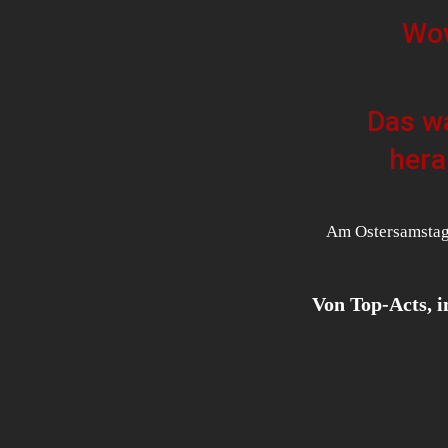
Wow
Das wa
hera
Am Ostersamstag 
Von Top-Acts, i