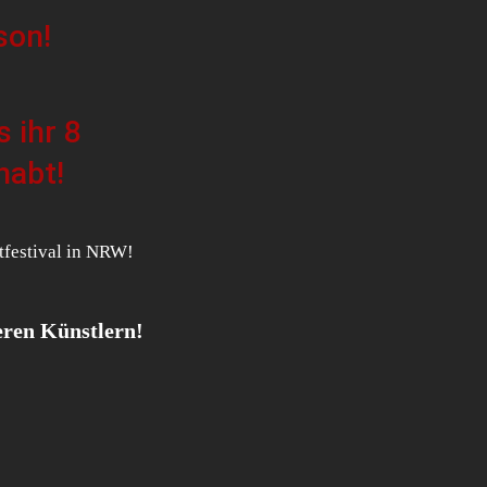
son!
ihr 8 
habt!
tfestival in NRW!
eren Künstlern! 