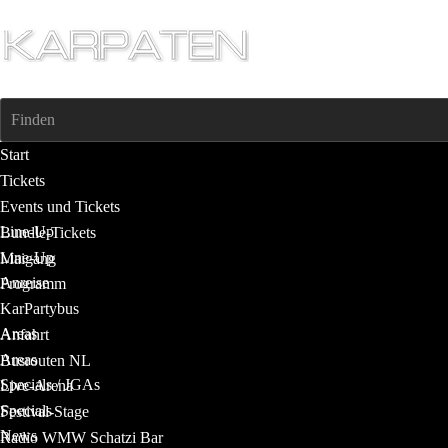
Finden
Start
Tickets
Events und Tickets
Line-Up
Bundle-Tickets
Line-Up
Maigang
Anreise
Programm
KarPartybus
Areas
Anfahrt
Areas
Busrouten NL
Specials / JGAs
Live-Arena
Specials
Festival-Stage
News
Radio WMW Schatzi Bar